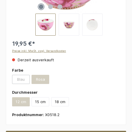
19,95 €*
Preise inkl. MwSt. zzgl. Versandkosten
Derzeit ausverkauft
auswählen
Farbe
Blau
Rosa
(Diese Option ist zurzeit nicht verfügbar.)
(Diese Option ist zurzeit nicht verfügbar.)
auswählen
Durchmesser
12 cm
15 cm
18 cm
(Diese Option ist zurzeit nicht verfügbar.)
Produktnummer:
X0518.2