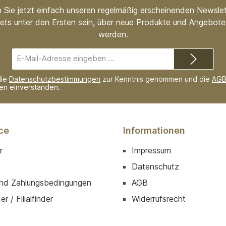
 Sie jetzt einfach unseren regelmäßig erscheinenden Newslet
ets unter den Ersten sein, über neue Produkte und Angebote 
werden.
E-
Mail-
Adresse*
die
Datenschutzbestimmungen
zur Kenntnis genommen und die
AG
nen einverstanden.
ce
Informationen
r
Impressum
Datenschutz
nd Zahlungsbedingungen
AGB
r / Filialfinder
Widerrufsrecht