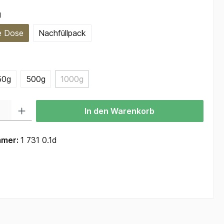
auswählen
g
e Dose
Nachfüllpack
ählen
50g
500g
1000g
(Diese Option ist zurzeit nicht verfügbar.)
 Gib den gewünschten Wert ein oder benutze die Schaltflächen um die Anzah
In den Warenkorb
mmer:
1 731 0.1d