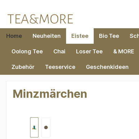
springen
Zur Hauptnavigation springen
Home
Neuheiten
Eistee
Bio Tee
Sc
Oolong Tee
Chai
Loser Tee
& MORE
Zubehör
Teeservice
Geschenkideen
Minzmärchen
Bildergalerie überspringen