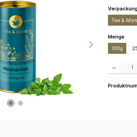
Verpackun
Tea & Mor
ausw
Menge
100g
2
Produkt Anzahl:
Produktnu