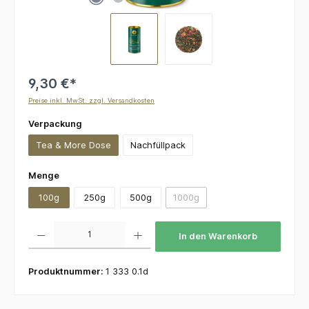
9,30 €*
Preise inkl. MwSt. zzgl. Versandkosten
auswählen
Verpackung
Tea & More Dose
Nachfüllpack
auswählen
Menge
100g
250g
500g
1000g
(Diese Option ist zurzeit nicht v
Produkt Anzahl: Gib den gewünschten Wert ein oder benutze die Schaltflächen um die 
In den Warenkorb
Produktnummer:
1 333 0.1d