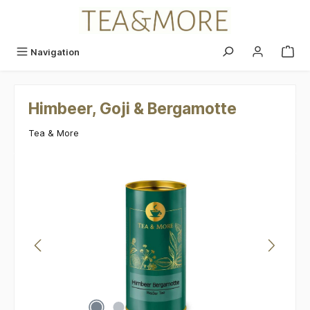
alt springen
Navigation
Himbeer, Goji & Bergamotte
Tea & More
Bildergalerie überspringen