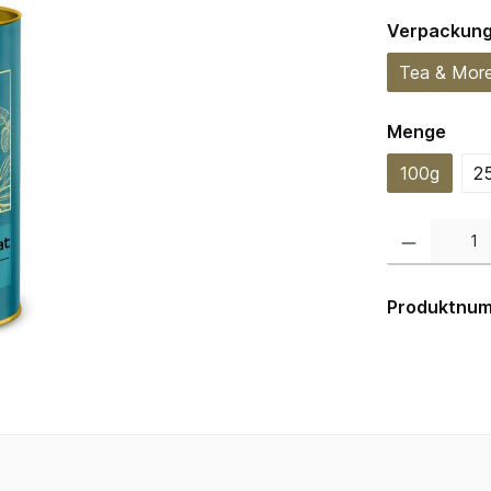
Verpackun
Tea & Mor
ausw
Menge
100g
2
Produkt Anzahl:
Produktnu