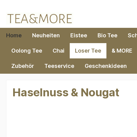
springen
Zur Hauptnavigation springen
Home
Neuheiten
Eistee
Bio Tee
Sc
Oolong Tee
Chai
Loser Tee
& MORE
Zubehör
Teeservice
Geschenkideen
Haselnuss & Nougat
Bildergalerie überspringen