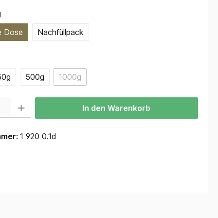
auswählen
g
e Dose
Nachfüllpack
ählen
50g
500g
1000g
(Diese Option ist zurzeit nicht verfügbar.)
 Gib den gewünschten Wert ein oder benutze die Schaltflächen um die Anzah
In den Warenkorb
mmer:
1 920 0.1d