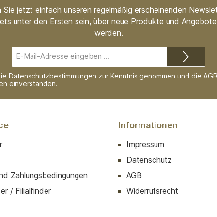
 Sie jetzt einfach unseren regelmäßig erscheinenden Newslet
ets unter den Ersten sein, über neue Produkte und Angebote 
werden.
E-
Mail-
Adresse*
die
Datenschutzbestimmungen
zur Kenntnis genommen und die
AG
nen einverstanden.
ce
Informationen
r
Impressum
Datenschutz
nd Zahlungsbedingungen
AGB
r / Filialfinder
Widerrufsrecht