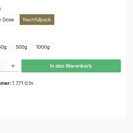
auswählen
g
e Dose
Nachfüllpack
ählen
50g
500g
1000g
 Gib den gewünschten Wert ein oder benutze die Schaltflächen um die Anzah
In den Warenkorb
mmer:
1 771 0.1n