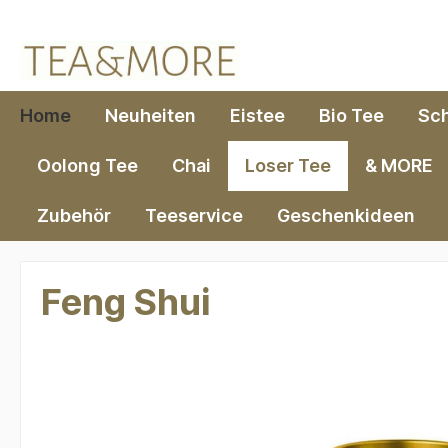
springen
Zur Hauptnavigation springen
Home
Neuheiten
Eistee
Bio Tee
Sc
Oolong Tee
Chai
Loser Tee
& MORE
Zubehör
Teeservice
Geschenkideen
Feng Shui
Bildergalerie überspringen