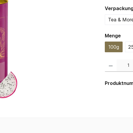
Verpackun
Tea & Mor
ausw
Menge
100g
2
Produkt Anzahl:
Produktnu