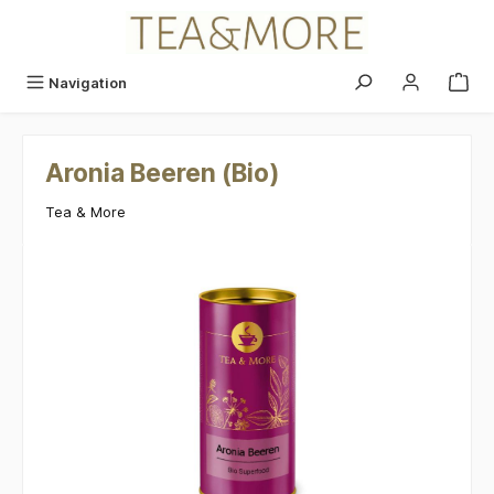
alt springen
Navigation
Aronia Beeren (Bio)
Tea & More
Bildergalerie überspringen