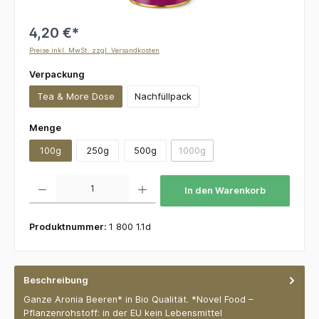
4,20 €*
Preise inkl. MwSt. zzgl. Versandkosten
auswählen
Verpackung
Tea & More Dose
Nachfüllpack
auswählen
Menge
100g
250g
500g
1000g
(Diese Option ist zurzeit nicht v
Produkt Anzahl: Gib den gewünschten Wert ein oder benutze die Schaltflächen um die 
In den Warenkorb
Produktnummer:
1 800 1.1d
Beschreibung
Ganze Aronia Beeren* in Bio Qualität. *Novel Food –
Pflanzenrohstoff: in der EU kein Lebensmittel