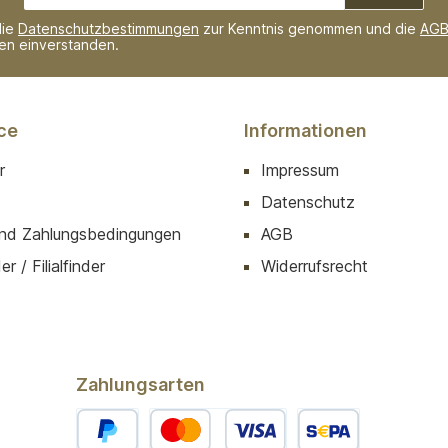
Adresse*
die
Datenschutzbestimmungen
zur Kenntnis genommen und die
AG
nen einverstanden.
ce
Informationen
r
Impressum
Datenschutz
nd Zahlungsbedingungen
AGB
r / Filialfinder
Widerrufsrecht
Zahlungsarten