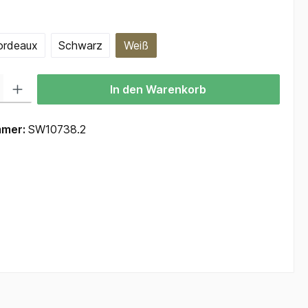
hlen
ordeaux
Schwarz
Weiß
 Gib den gewünschten Wert ein oder benutze die Schaltflächen um die Anzah
In den Warenkorb
mmer:
SW10738.2