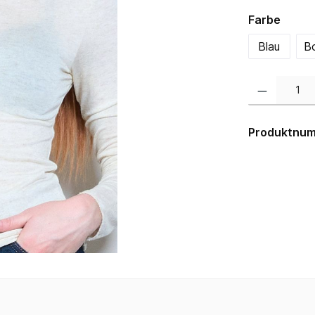
auswä
Farbe
Blau
B
Produkt Anzahl:
Produktnu