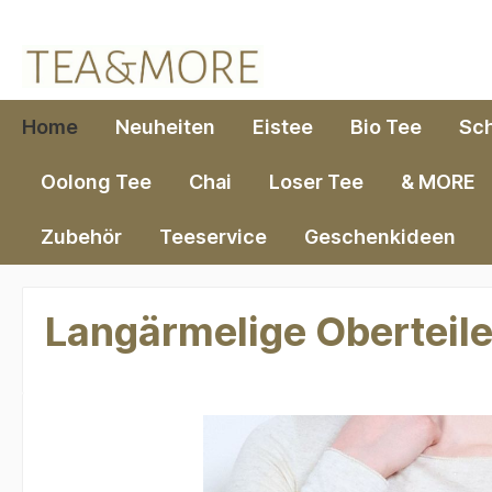
springen
Zur Hauptnavigation springen
Home
Neuheiten
Eistee
Bio Tee
Sc
Oolong Tee
Chai
Loser Tee
& MORE
Zubehör
Teeservice
Geschenkideen
Langärmelige Oberteil
Bildergalerie überspringen