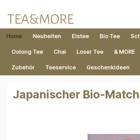
springen
Zur Hauptnavigation springen
Home
Neuheiten
Eistee
Bio Tee
Sc
Oolong Tee
Chai
Loser Tee
& MORE
Zubehör
Teeservice
Geschenkideen
Japanischer Bio-Matc
Bildergalerie überspringen