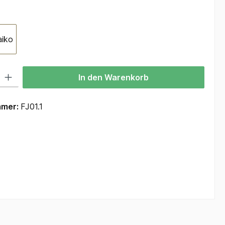
wählen
iko
 Gib den gewünschten Wert ein oder benutze die Schaltflächen um die Anzah
In den Warenkorb
mmer:
FJ01.1