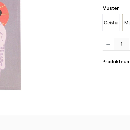
aus
Muster
Geisha
Ma
Produkt Anzahl:
Produktnu