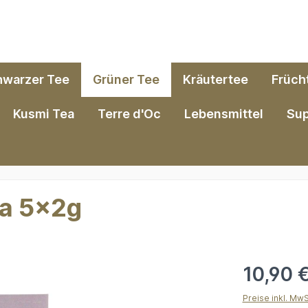
hwarzer Tee
Grüner Tee
Kräutertee
Früch
Kusmi Tea
Terre d'Oc
Lebensmittel
Su
ha 5x2g
10,90 
Preise inkl. Mw