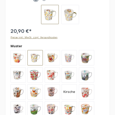
20,90 €*
Preise inkl. MwSt. zzgl. Versandkosten
auswählen
Muster
Apfelkuchen
Bienenliebe
Bratäpfel
Buntes Meer
Bücherliebe
Bücherwurm
Erdbeere
Erdbeerkuchen
Gemüsegarten
Hamburg Landung
Kirsche
Hundebande
Hühnerglück
Katzenfamilie
Kuschelparade
Meeresbewohner
München Panorama
Nussknackerfreunde
Obstgarten
Sommerlaune San