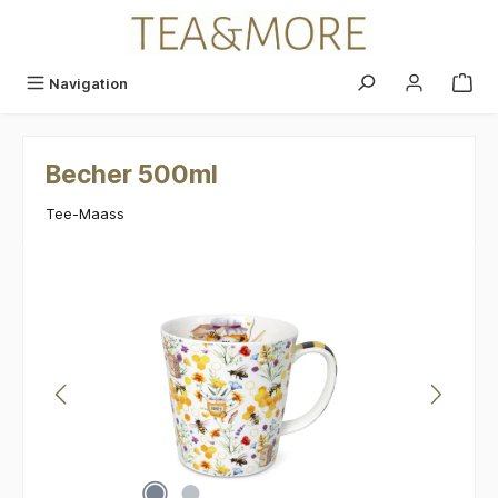
alt springen
Navigation
Becher 500ml
Tee-Maass
Bildergalerie überspringen