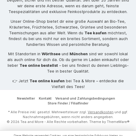
bequem, sicher und mit bester Qualität. Seit über 20 Jahren sind
wir deine erste Adresse, wenn es darum geht, feinste
Teespezialitäten und exklusive Feinkostprodukte zu entdecken.
Unser Online-Shop bietet dir eine große Auswahl an Bio-Tee,
Kräutertee, Früchtetee, Schwarztee, Grüntee und besonderen
Teemischungen aus aller Welt. Wenn du
Tee kaufen
möchtest,
findest du bei uns nicht nur ein breites Sortiment, sondern auch
fundiertes Wissen und persönliche Beratung.
Mit Standorten in
Wörthsee
und
München
sind wir sowohl lokal
als auch online für dich da. Ob du gerne im Laden einkaufst oder
lieber
Tee online bestellst
– bei uns findest du deinen Lieblings-
Tee in bester Qualität.
👉 Jetzt
Tee online kaufen
bei Tea & More – entdecke die
Vielfalt des Tees!
Newsletter
Kontakt
Versand und Zahlungsbedingungen
Store Finder / Filialfinder
* Alle Preise inkl. gesetzl. Mehrwertsteuer zzgl.
Versandkosten
und ggf.
Nachnahmegebühren, wenn nicht anders angegeben.
© 2026 Tea and More - Alle Rechte vorbehalten. Theme by
ThemeWare®
Diese Website verwendet Cookies, um eine bestmögliche Erfahrung bieten zu